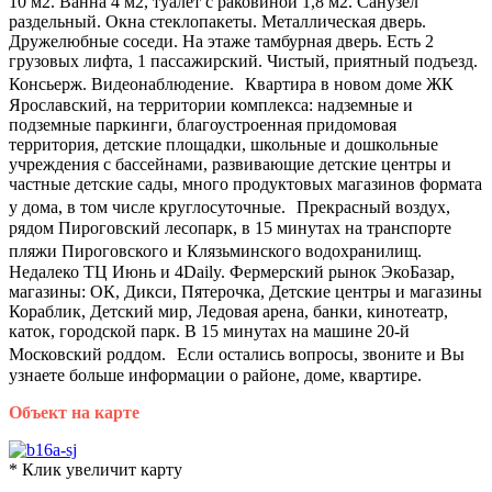
10 м2. Ванна 4 м2, туалет с раковиной 1,8 м2. Санузел
раздельный. Окна стеклопакеты. Металлическая дверь.
Дружелюбные соседи. На этаже тамбурная дверь. Есть 2
грузовых лифта, 1 пассажирский. Чистый, приятный подъезд.
Консьерж. Видеонаблюдение. Квартира в новом доме ЖК
Ярославский, на территории комплекса: надземные и
подземные паркинги, благоустроенная придомовая
территория, детские площадки, школьные и дошкольные
учреждения с бассейнами, развивающие детские центры и
частные детские сады, много продуктовых магазинов формата
у дома, в том числе круглосуточные. Прекрасный воздух,
рядом Пироговский лесопарк, в 15 минутах на транспорте
пляжи Пироговского и Клязьминского водохранилищ.
Недалеко ТЦ Июнь и 4Daily. Фермерский рынок ЭкоБазар,
магазины: ОК, Дикси, Пятерочка, Детские центры и магазины
Кораблик, Детский мир, Ледовая арена, банки, кинотеатр,
каток, городской парк. В 15 минутах на машине 20-й
Московский роддом. Если остались вопросы, звоните и Вы
узнаете больше информации о районе, доме, квартире.
Объект на карте
* Клик увеличит карту