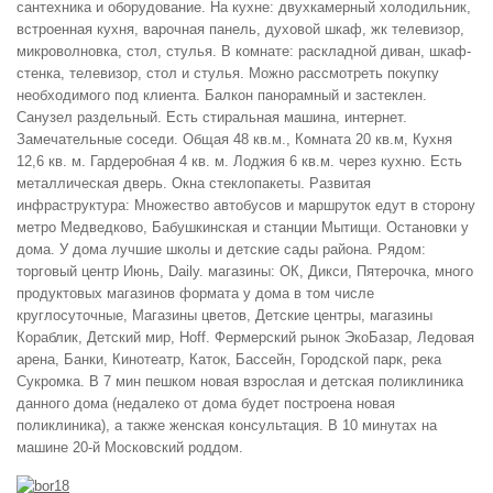
сантехника и оборудование. На кухне: двухкамерный холодильник,
встроенная кухня, варочная панель, духовой шкаф, жк телевизор,
микроволновка, стол, стулья. В комнате: раскладной диван, шкаф-
стенка, телевизор, стол и стулья. Можно рассмотреть покупку
необходимого под клиента. Балкон панорамный и застеклен.
Санузел раздельный. Есть стиральная машина, интернет.
Замечательные соседи. Общая 48 кв.м., Комната 20 кв.м, Кухня
12,6 кв. м. Гардеробная 4 кв. м. Лоджия 6 кв.м. через кухню. Есть
металлическая дверь. Окна стеклопакеты. Развитая
инфраструктура: Множество автобусов и маршруток едут в сторону
метро Медведково, Бабушкинская и станции Мытищи. Остановки у
дома. У дома лучшие школы и детские сады района. Рядом:
торговый центр Июнь, Daily. магазины: ОК, Дикси, Пятерочка, много
продуктовых магазинов формата у дома в том числе
круглосуточные, Магазины цветов, Детские центры, магазины
Кораблик, Детский мир, Hoff. Фермерский рынок ЭкоБазар, Ледовая
арена, Банки, Кинотеатр, Каток, Бассейн, Городской парк, река
Сукромка. В 7 мин пешком новая взрослая и детская поликлиника
данного дома (недалеко от дома будет построена новая
поликлиника), а также женская консультация. В 10 минутах на
машине 20-й Московский роддом.