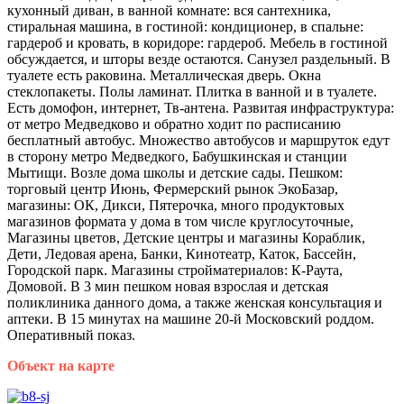
кухонный диван, в ванной комнате: вся сантехника,
стиральная машина, в гостиной: кондиционер, в спальне:
гардероб и кровать, в коридоре: гардероб. Мебель в гостиной
обсуждается, и шторы везде остаются. Санузел раздельный. В
туалете есть раковина. Металлическая дверь. Окна
стеклопакеты. Полы ламинат. Плитка в ванной и в туалете.
Есть домофон, интернет, Тв-антена. Развитая инфраструктура:
от метро Медведково и обратно ходит по расписанию
бесплатный автобус. Множество автобусов и маршруток едут
в сторону метро Медведкого, Бабушкинская и станции
Мытищи. Возле дома школы и детские сады. Пешком:
торговый центр Июнь, Фермерский рынок ЭкоБазар,
магазины: ОК, Дикси, Пятерочка, много продуктовых
магазинов формата у дома в том числе круглосуточные,
Магазины цветов, Детские центры и магазины Кораблик,
Дети, Ледовая арена, Банки, Кинотеатр, Каток, Бассейн,
Городской парк. Магазины стройматериалов: К-Раута,
Домовой. В 3 мин пешком новая взрослая и детская
поликлиника данного дома, а также женская консультация и
аптеки. В 15 минутах на машине 20-й Московский роддом.
Оперативный показ.
Объект на карте