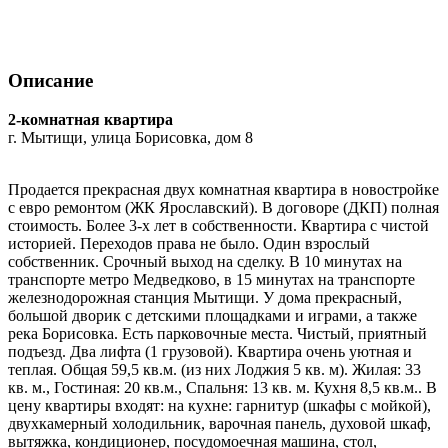
Описание
2-комнатная квартира
г. Мытищи, улица Борисовка, дом 8
Продается прекрасная двух комнатная квартира в новостройке
с евро ремонтом (ЖК Ярославский). В договоре (ДКП) полная
стоимость. Более 3-х лет в собственности. Квартира с чистой
историей. Переходов права не было. Один взрослый
собственник. Срочный выход на сделку. В 10 минутах на
транспорте метро Медведково, в 15 минутах на транспорте
железнодорожная станция Мытищи. У дома прекрасный,
большой дворик с детскими площадками и играми, а также
река Борисовка. Есть парковочные места. Чистый, приятный
подъезд. Два лифта (1 грузовой). Квартира очень уютная и
теплая. Общая 59,5 кв.м. (из них Лоджия 5 кв. м). Жилая: 33
кв. м., Гостиная: 20 кв.м., Спальня: 13 кв. м. Кухня 8,5 кв.м.. В
цену квартиры входят: на кухне: гарнитур (шкафы с мойкой),
двухкамерный холодильник, варочная панель, духовой шкаф,
вытяжка, кондиционер, посудомоечная машина, стол,