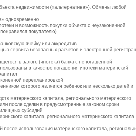
бъекта недвижимости («альтернатива»). Обмены любой
ив» одновременно
потеки и возможность покупки объекта с неузаконенной
 понравился покупателю)
банковскую ячейку или аккредитив
щью сервиса безопасных расчетов и электронной регистра
щегося в залоге (ипотека) банка с непогашенной
спользованы в качестве погашения ипотеки материнский
капитал
законенной перепланировкой
енником которого является ребенок или несколько детей и
дств материнского капитала, регионального материнского
 или после сделки в предусмотренные законом сроки
жилищных субсидий
еринского капитала, регионального материнского капитала
 после использования материнского капитала, региональн