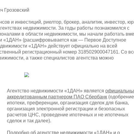
ич Грозовский
ов и инвестиций, риелтор, брокер, аналитик, инвестор, юр
агентствах недвижимости. За годы работы познакомился с
оналами в области недвижимости, мы начали работать вме
ти «1ДАН» (расшифровывается как — Первое Доступное
едвижимости «1ДАН» действует официально на всей
рственный регистрационный номер 318502900047161. Со в
вижимости, а также специалистов агентства можно
Агентство недвижимости «1ДАН» является
официальн
аккредитованным партнером ПАО Сбербанк
(одобрение
ипотеки, преференции, организация сделок для банка,
организация электронной регистрации и безопасных
расчетов ЦНС, проведение ипотечных и не ипотечных
сделок и так далее).
Подробно об агентстве недвижимости «1ДАН» и о