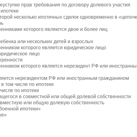
реуступке прав требования по договору долевого участия
о ипотеке
оторой несколько ипотечных сделок одновременно в «цепочк
нь
венниками которого являются двое и более лиц
ебенка или нескольких детей и взрослых
венником которого является юридическое лицо
юридическое лицо
еренности
венником которого является нерезидент РФ или иностранны
является нерезидентом РФ или иностранным гражданином
 в том числе по ипотеке
числе по ипотеке
ящегося в совместной или общей долевой собственности
овместную или общую долевую собственность
«Военной ипотеки»
ке»