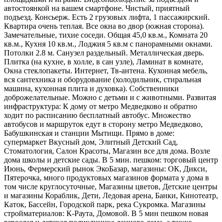
автостоянкой на вашем смартфоне. Чистый, приятный
подъезд. Консьерж. Есть 2 грузовых лифта, 1 пассажирский.
Квартира очень теплая. Все окна во двор (южная сторона).
Замечательные, тихие соседи. Общая 45,0 кв.м., Комната 20
кв.м., Кухня 10 кв.м., Лоджия 5 кв.м с панорамными окнами.
Потолки 2.8 м. Санузел раздельный. Металлическая дверь.
Плитка (на кухне, в холле, в сан узле), Ламинат в комнате,
Окна стеклопакеты. Интернет, Тв-антена. Кухонная мебель,
вся сантехника и оборудование (холодильник, стиральная
машина, кухонная плита и духовка). Собственники
доброжелательные. Можно с детьми и с животными. Развитая
инфраструктура: К дому от метро Медведково и обратно
ходит по расписанию бесплатный автобус. Множество
автобусов и маршруток едут в сторону метро Медведково,
Бабушкинская и станции Мытищи. Прямо в доме:
супермаркет Вкусный дом, Элитный Детский Сад,
Стоматология, Салон Красоты, Магазин все для дома. Возле
дома школы и детские сады. В 5 мин. пешком: торговый центр
Июнь, Фермерский рынок ЭкоБазар, магазины: ОК, Дикси,
Пятерочка, много продуктовых магазинов формата у дома в
том числе круглосуточные, Магазины цветов, Детские центры
и магазины Кораблик, Дети, Ледовая арена, Банки, Кинотеатр,
Каток, Бассейн, Городской парк, река Сукромка. Магазины
стройматериалов: К-Раута, Домовой. В 5 мин пешком новая